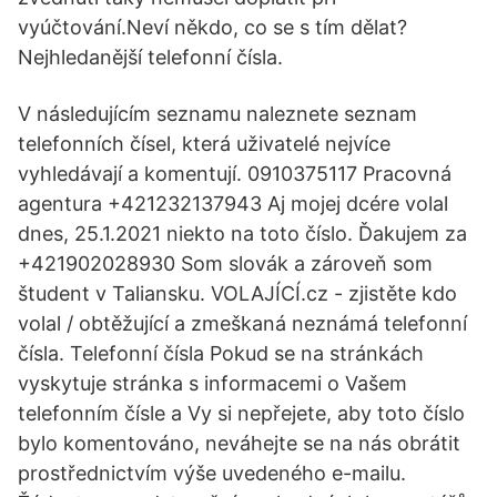
vyúčtování.Neví někdo, co se s tím dělat?
Nejhledanější telefonní čísla.
V následujícím seznamu naleznete seznam
telefonních čísel, která uživatelé nejvíce
vyhledávají a komentují. 0910375117 Pracovná
agentura +421232137943 Aj mojej dcére volal
dnes, 25.1.2021 niekto na toto číslo. Ďakujem za
+421902028930 Som slovák a zároveň som
študent v Taliansku. VOLAJÍCÍ.cz - zjistěte kdo
volal / obtěžující a zmeškaná neznámá telefonní
čísla. Telefonní čísla Pokud se na stránkách
vyskytuje stránka s informacemi o Vašem
telefonním čísle a Vy si nepřejete, aby toto číslo
bylo komentováno, neváhejte se na nás obrátit
prostřednictvím výše uvedeného e-mailu.