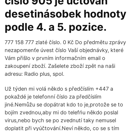
číslo 905 je účtován
desetinásobek hodnoty
podle 4. a 5. pozice.
777 158 777 zlaté číslo. 0 Kč Do předmětu zprávy
nezapomenťe úvest číslo Vaší objednávky, které
Vám přišlo v prvním informačním email o
zakoupení zboží. Zašelete zboží zpět na naši
adresu: Radio plus, spol.
Už týden mi volá někdo s předčíslím +447 a
pokaždé je telefonní číslo za předčíslím
jiné.Nemůžu se dopátrat kdo to je,protože se to
bojím zvednou,aby mi do telefńu někdo poslal
virus,nebo bych se po zvednutí taky nemusel
doplatit při vyúčtování.Neví někdo, co se s tím