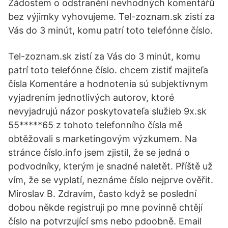
Žádostem o odstranění nevhodných komentářů
bez výjimky vyhovujeme. Tel-zoznam.sk zistí za
Vás do 3 minút, komu patrí toto telefónne číslo.
Tel-zoznam.sk zistí za Vás do 3 minút, komu
patrí toto telefónne číslo. chcem zistiť majiteľa
čísla Komentáre a hodnotenia sú subjektívnym
vyjadrením jednotlivých autorov, ktoré
nevyjadrujú názor poskytovateľa služieb 9x.sk
55*****65 z tohoto telefonního čísla mě
obtěžovali s marketingovým výzkumem. Na
stránce číslo.info jsem zjistil, že se jedná o
podvodníky, kterým je snadné naletět. Příště už
vím, že se vyplatí, neznáme číslo nejprve ověřit.
Miroslav B. Zdravím, často když se poslední
dobou někde registruji po mne povinně chtějí
číslo na potvrzující sms nebo pdoobně. Email