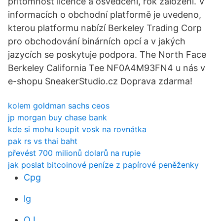
přítomnost licence a osvědčení, rok založení. V
informacích o obchodní platformě je uvedeno,
kterou platformu nabízí Berkeley Trading Corp
pro obchodování binárních opcí a v jakých
jazycích se poskytuje podpora. The North Face
Berkeley California Tee NF0A4M93FN4 u nás v
e-shopu SneakerStudio.cz Doprava zdarma!
kolem goldman sachs ceos
jp morgan buy chase bank
kde si mohu koupit vosk na rovnátka
pak rs vs thai baht
převést 700 milionů dolarů na rupie
jak poslat bitcoinové peníze z papírové peněženky
Cpg
lg
OJ