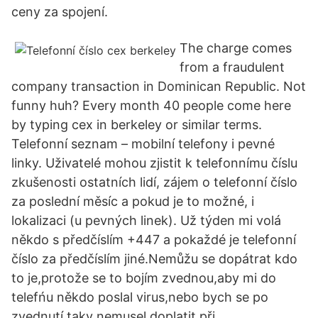
ceny za spojení.
The charge comes
from a fraudulent
company transaction in Dominican Republic. Not
funny huh? Every month 40 people come here
by typing cex in berkeley or similar terms.
Telefonní seznam – mobilní telefony i pevné
linky. Uživatelé mohou zjistit k telefonnímu číslu
zkušenosti ostatních lidí, zájem o telefonní číslo
za poslední měsíc a pokud je to možné, i
lokalizaci (u pevných linek). Už týden mi volá
někdo s předčíslím +447 a pokaždé je telefonní
číslo za předčíslím jiné.Nemůžu se dopátrat kdo
to je,protože se to bojím zvednou,aby mi do
telefńu někdo poslal virus,nebo bych se po
zvednutí taky nemusel doplatit při